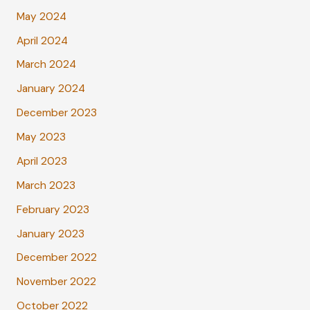
May 2024
April 2024
March 2024
January 2024
December 2023
May 2023
April 2023
March 2023
February 2023
January 2023
December 2022
November 2022
October 2022