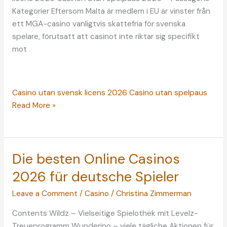
Kategorier Eftersom Malta är medlem i EU är vinster från
ett MGA-casino vanligtvis skattefria för svenska
spelare, förutsatt att casinot inte riktar sig specifikt
mot
Casino utan svensk licens 2026 Casino utan spelpaus
Read More »
Die besten Online Casinos
2026 für deutsche Spieler
Leave a Comment
/
Casino
/
Christina Zimmerman
Contents Wildz – Vielseitige Spielothek mit Levelz-
Treueprogramm Wunderino – viele tägliche Aktionen für