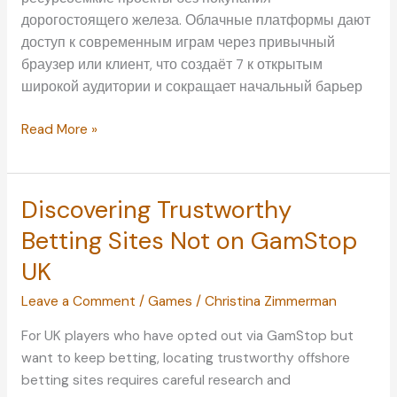
дорогостоящего железа. Облачные платформы дают
доступ к современным играм через привычный
браузер или клиент, что создаёт 7 к открытым
широкой аудитории и сокращает начальный барьер
Почему
Read More »
виртуальные
игры
становятся
Discovering Trustworthy
популярнее
Betting Sites Not on GamStop
UK
Leave a Comment
/
Games
/
Christina Zimmerman
For UK players who have opted out via GamStop but
want to keep betting, locating trustworthy offshore
betting sites requires careful research and